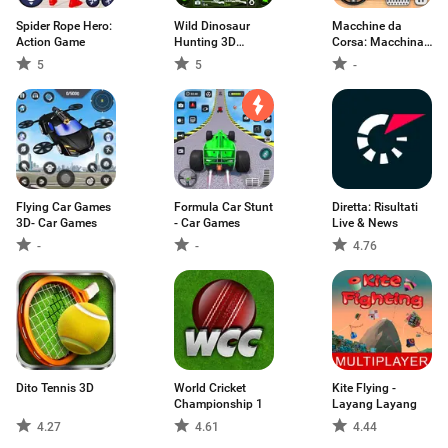
Spider Rope Hero:
Wild Dinosaur
Macchine da
Action Game
Hunting 3D
Corsa: Macchina
Games
GT
5
5
-
Flying Car Games
Formula Car Stunt
Diretta: Risultati
3D- Car Games
- Car Games
Live & News
-
-
4.76
Dito Tennis 3D
World Cricket
Kite Flying -
Championship 1
Layang Layang
4.27
4.61
4.44