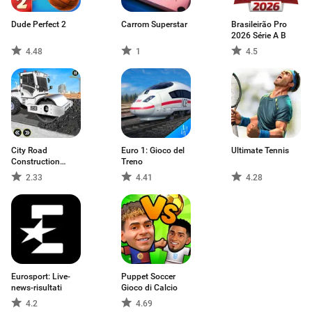
Dude Perfect 2
Carrom Superstar
Brasileirão Pro
2026 Série A B
4.48
1
4.5
City Road
Euro 1: Gioco del
Ultimate Tennis
Construction
Treno
Games
2.33
4.41
4.28
Eurosport: Live-
Puppet Soccer
news-risultati
Gioco di Calcio
4.2
4.69