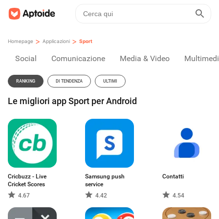
>
>
Homepage
Applicazioni
Sport
Social
Comunicazione
Media & Video
Multimed
RANKING
DI TENDENZA
ULTIMI
Le migliori app Sport per Android
Cricbuzz - Live
Samsung push
Contatti
Cricket Scores
service
4.67
4.42
4.54