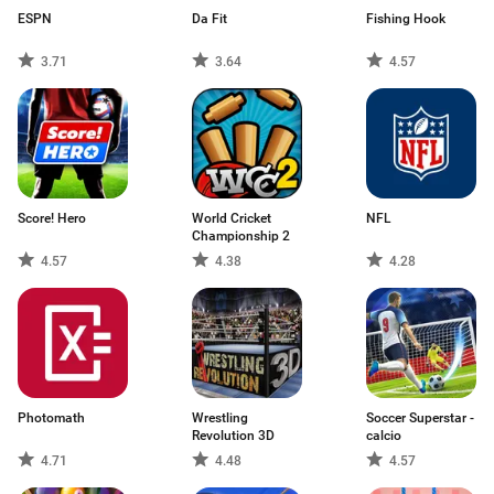
ESPN
Da Fit
Fishing Hook
3.71
3.64
4.57
Score! Hero
World Cricket
NFL
Championship 2
4.57
4.38
4.28
Photomath
Wrestling
Soccer Superstar -
Revolution 3D
calcio
4.71
4.48
4.57