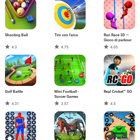
Shooting Ball
Tiro con l'arco
Run Race 3D —
Gioco di parkour
4.3
4.75
4.05
Golf Battle
Mini Football -
Real Cricket™ GO
Soccer Games
4.31
3.57
4.5