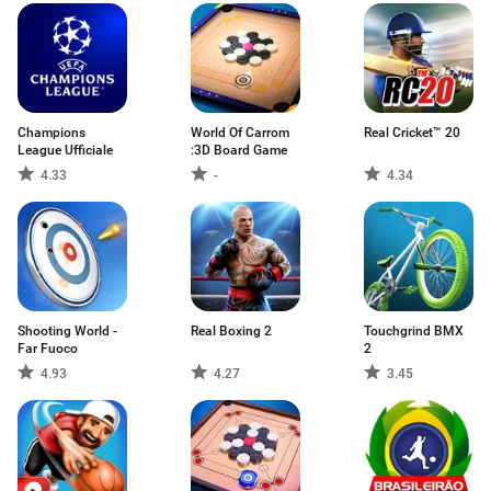
Champions
World Of Carrom
Real Cricket™ 20
League Ufficiale
:3D Board Game
4.33
-
4.34
Shooting World -
Real Boxing 2
Touchgrind BMX
Far Fuoco
2
4.93
4.27
3.45