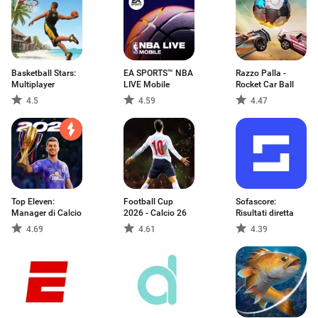
Basketball Stars:
EA SPORTS™ NBA
Razzo Palla -
Multiplayer
LIVE Mobile
Rocket Car Ball
4.5
4.59
4.47
Top Eleven:
Football Cup
Sofascore:
Manager di Calcio
2026 - Calcio 26
Risultati diretta
4.69
4.61
4.39