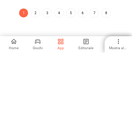
1
2
3
4
5
6
7
8
Home
Giochi
App
Editoriale
Mostra altro
Aptoide è l'app store e la piattaforma di distribuzione in più rapida
crescita al mondo. Siamo una piattaforma globale per il talento
globale. Vuoi sentirti sul tetto del mondo?
Italiano
App Store di Aptoide