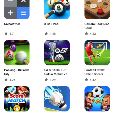
Calcolatrice
8 Ball Pool
Carrom Pool: Disc
Game
4.7
4.48
4.33
Pooking - Billiards
EA SPORTS FC™
Football Strike:
City
Calcio Mobile 26
Online Soccer
4.25
4.29
4.42