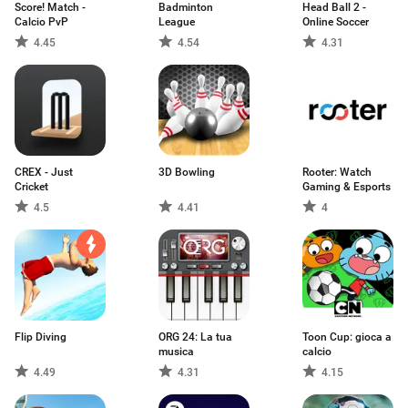
Score! Match -
Badminton
Head Ball 2 -
Calcio PvP
League
Online Soccer
4.45
4.54
4.31
CREX - Just
3D Bowling
Rooter: Watch
Cricket
Gaming & Esports
4.5
4.41
4
Flip Diving
ORG 24: La tua
Toon Cup: gioca a
musica
calcio
4.49
4.31
4.15