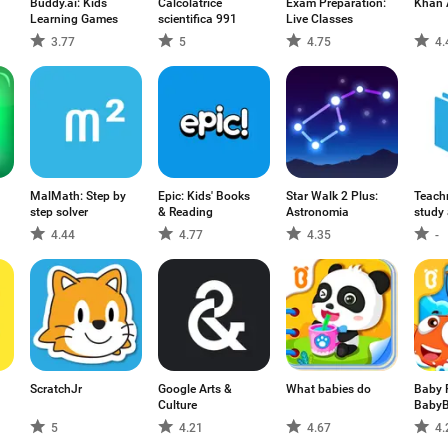
Buddy.ai: Kids
Calcolatrice
Exam Preparation:
Khan
Learning Games
scientifica 991
Live Classes
3.77
5
4.75
4.
MalMath: Step by
Epic: Kids' Books
Star Walk 2 Plus:
Teachm
step solver
& Reading
Astronomia
study
4.44
4.77
4.35
-
ScratchJr
Google Arts &
What babies do
Baby 
Culture
Baby
5
4.21
4.67
4.