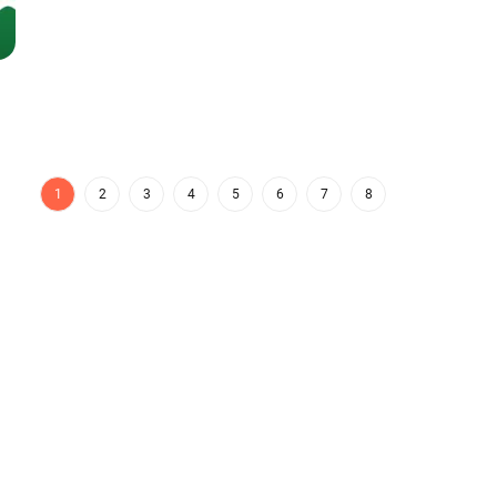
1
2
3
4
5
6
7
8
ttaforma di distribuzione in più rapida
App Store di Aptoide
piattaforma globale per il talento
to del mondo?
Domande frequenti
Supporto
Contattaci