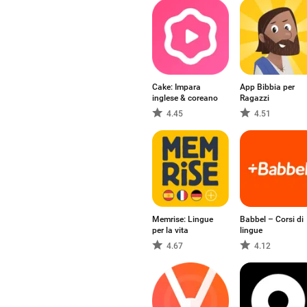
Cake: Impara
App Bibbia per
inglese & coreano
Ragazzi
4.45
4.51
Memrise: Lingue
Babbel – Corsi di
per la vita
lingue
4.67
4.12