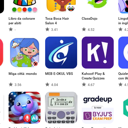
Libro da colorare
Toca Boca Hair
ClassDojo
Lingok
per abiti
Salon 4
in ing
-
3.41
4.52
4.
Miga città: mondo
MEB E-OKUL VBS
Kahoot! Play &
Quizle
Create Quizzes
con IA
3.56
4.04
4.67
4.