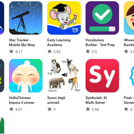
Star Tracker -
Early Learning
Vocabulary
iWawa
Mobile Sky Map
Academy
Builder - Test Prep
Bambi
4.17
2.82
2.5
3.
HelloChinese:
Suoni degli
Symbolab: AI
Peak 
Impara il cinese
animali
Math Solver
Games
4.67
5
3.54
4.