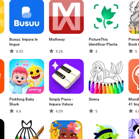
Busuu: Impara le
Mathway
PictureThis
Prince
lingue
Identificar Planta
Book 
4.55
4.26
4
5
Pinkfong Baby
Simply Piano -
Sirena
Mondl
Shark
Impara Veloce
41 lin
4.4
4.09
5
4.