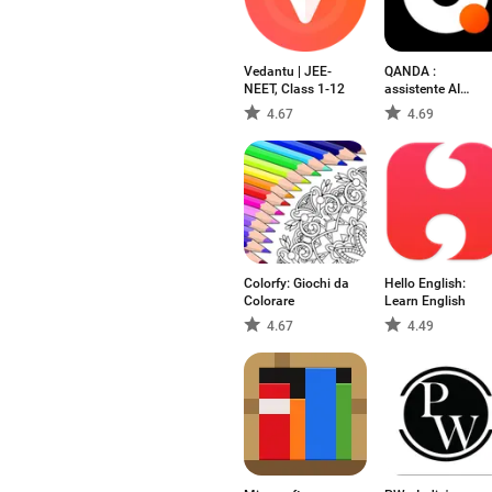
Vedantu | JEE-
QANDA :
NEET, Class 1-12
assistente AI
compiti
4.67
4.69
Colorfy: Giochi da
Hello English:
Colorare
Learn English
4.67
4.49