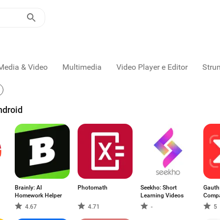
Media & Video
Multimedia
Video Player e Editor
Stru
ndroid
Brainly: AI
Photomath
Seekho: Short
Gauth:
Homework Helper
Learning Videos
Comp
4.67
4.71
-
5