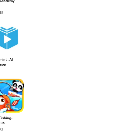
 Academy
45
int : AI
 app
Fishing-
Bus
23