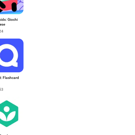
ids: Giochi
lese
24
t: Flashcard
53