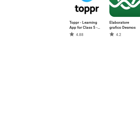
Toppr - Learning
Elaboratore
App for Class 5 -
grafico Desmos
12
4.88
4.2
Aptoide è l'app store e la pia
crescita al mondo. Siamo una 
globale. Vuoi sentirti sul tet
Italiano