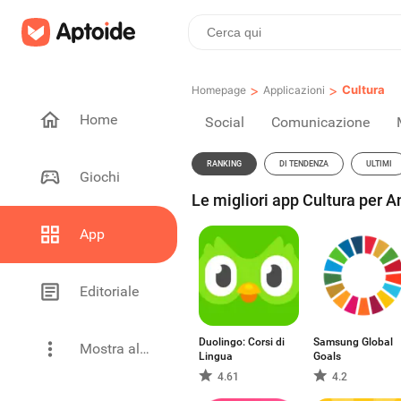
>
>
Cultura
Homepage
Applicazioni
Home
Social
Comunicazione
RANKING
DI TENDENZA
ULTIMI
Giochi
Le migliori app Cultura per A
App
Editoriale
Duolingo: Corsi di
Samsung Global
Mostra altro
Lingua
Goals
4.61
4.2