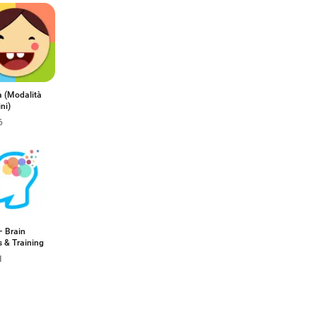
 (Modalità
ni)
6
– Brain
 & Training
1