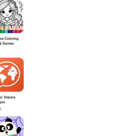
ss Coloring
& Games
y: Impara
gue
6