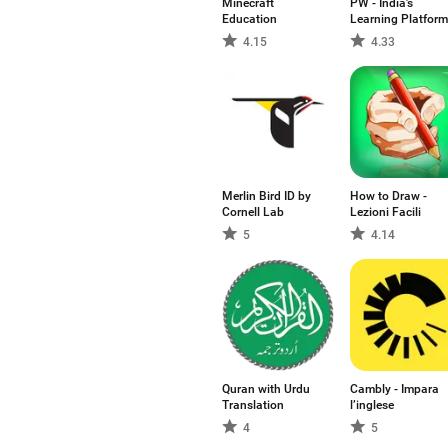
Minecraft
PW - India's
Education
Learning Platform
4.15
4.33
Merlin Bird ID by
How to Draw -
Cornell Lab
Lezioni Facili
5
4.14
Quran with Urdu
Cambly - Impara
Translation
l’inglese
4
5