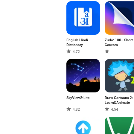
English Hindi
Zudo: 100+ Short
Dictionary
Courses
4.72
-
SkyView® Lite
Draw Cartoons 2:
Learn&Animate
4.32
4.54